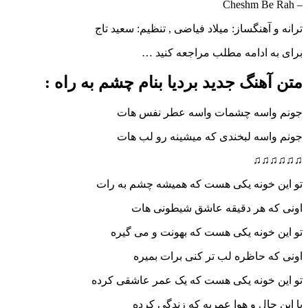
– Cheshm Be Rah
ترانه و آهنگساز: میلاد فیاضی , تنظیم: سعید تاج
برای به ادامه مطلب مراجعه کنید …
متن آهنگ جدید بردیا بنام چشم به راه :
جونم واسه چشمات واسه عطر نفس هات
جونم واسه لبخندی که میشینه رو لب هات
♫♫♫♫♫♫
تو این خونه یکی هست که همیشه چشم به رات
اونی که هر دقیقه عاشق شیطونی هات
تو این خونه یکی هست که بهونت و می گیره
اونی که حاظره لب تر کنی برات بمیره
تو این خونه یکی هست که یک عمر عاشقی کرده
با این حال و هوا عمریه که زندگی کرده