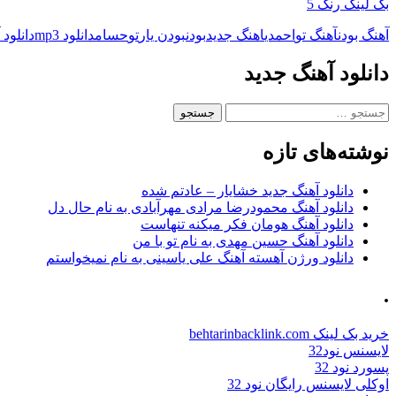
بک لینک رنک 5
آهنگ بودن
آهنگ تو
احمدی
اهنگ جدید
بودن
بودن یار
تو
حسام
دانلود mp3
دانلود 
دانلود آهنگ جدید
جستجو
برای:
نوشته‌های تازه
دانلود آهنگ جدید خشایار – عادتم شده
دانلود آهنگ محمودرضا مرادی مهرآبادی به نام حال دل
دانلود آهنگ هومان فکر میکنه تنهاست
دانلود آهنگ حسین مهدی به نام تو با من
دانلود ورژن آهسته آهنگ علی یاسینی به نام نمیخواستم
.
خرید بک لینک behtarinbacklink.com
لایسنس نود32
پسورد نود 32
اوکلی لایسنس رایگان نود 32