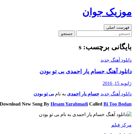
رفتن
موزیک جوان
به
نوشته‌ها
جست‌وجو
فهرست اصلی
جستجو
برای:
بایگانی برچسب: s
دانلود آهنگ جدید
دانلود آهنگ حسام یار احمدی بی تو بودن
ژانویه 15, 2016
دانلود آهنگ جدید
حسام یار احمدی
به نام
بی تو بودن
Download New Song By
Hesam Yarahmadi
Called
Bi Too Bodan
مرکز فیلم