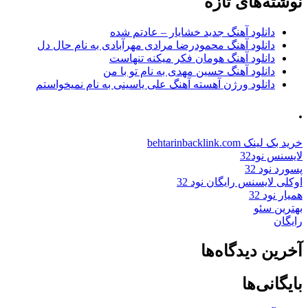
نوشته‌های تازه
دانلود آهنگ جدید خشایار – عادتم شده
دانلود آهنگ محمودرضا مرادی مهرآبادی به نام حال دل
دانلود آهنگ هومان فکر میکنه تنهاست
دانلود آهنگ حسین مهدی به نام تو با من
دانلود ورژن آهسته آهنگ علی یاسینی به نام نمیخواستم
.
خرید بک لینک behtarinbacklink.com
لایسنس نود32
پسورد نود 32
اوکلی لایسنس رایگان نود 32
همیار نود 32
بهترین سئو
رایگان
آخرین دیدگاه‌ها
بایگانی‌ها