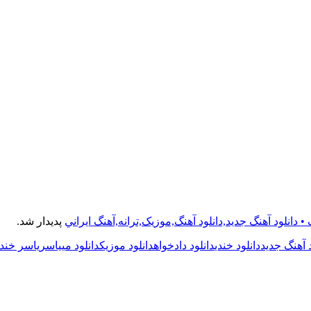
• دانلود آهنگ جديد,دانلود آهنگ,موزيک,ترانه,آهنگ ايراني
پدیدار شد.
د آهنگ جدید
دانلود خندی
دانلود دادخواه
دانلود موزیک
دانلود می
یاسر
یاسر خندی