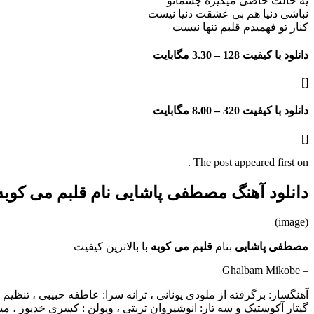
یه حالت خاصی میگیره چشماتو
نباشی دنیا هم بی عشقت دنیا نیست
کنار تو فهمیدم قلبم تنها نیست
دانلود با کیفیت 128 –
3.30 مگابایت
[]
دانلود با کیفیت 320 –
8.00 مگابایت
[]
The post appeared first on .
دانلود آهنگ مصطفی پاشایی نام قلبم می کوبه
(image)
مصطفی پاشایی
بنام
قلبم می کوبه
با بالاترین کیفیت
– Ghalbam Mikobe
آهنگساز: برگرفته از ملودی یونانی ، ترانه سرا: عاطفه حبیبی ، تنظیم 
گیتار آکوستیک و سه تار: انوشیروان تربتی ، ویولن : کسری خدیور ،