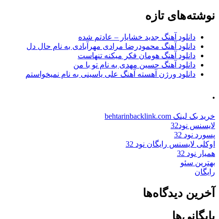
برای:
نوشته‌های تازه
دانلود آهنگ جدید خشایار – عادتم شده
دانلود آهنگ محمودرضا مرادی مهرآبادی به نام حال دل
دانلود آهنگ هومان فکر میکنه تنهاست
دانلود آهنگ حسین مهدی به نام تو با من
دانلود ورژن آهسته آهنگ علی یاسینی به نام نمیخواستم
.
خرید بک لینک behtarinbacklink.com
لایسنس نود32
پسورد نود 32
اوکلی لایسنس رایگان نود 32
همیار نود 32
بهترین سئو
رایگان
آخرین دیدگاه‌ها
بایگانی‌ها