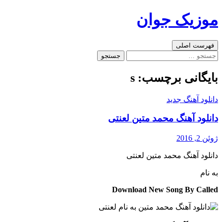
رفتن
موزیک جوان
به
نوشته‌ها
جست‌وجو
فهرست اصلی
جستجو
برای:
بایگانی برچسب: s
دانلود آهنگ جدید
دانلود آهنگ محمد متین لعنتی
ژوئن 2, 2016
دانلود آهنگ محمد متین لعنتی
به نام
Download New Song By Called