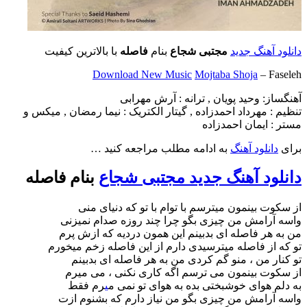
دانلود آهنگ جدید
مجتبی شجاع
بنام
فاصله
با بالاترین کیفیت
Download New Music
Mojtaba Shoja
– Faseleh
آهنگساز: وحید پویان , ترانه : آرش مهرابی
تنظیم : مهرداد احمدزاده , گیتار الکتریک : نیما رمضان , میکس و
مستر : ایمان احمدزاده
برای
دانلود آهنگ
به ادامه مطلب مراجعه کنید …
دانلود آهنگ جدید مجتبی شجاع
بنام فاصله
از سکوت بینمون میترسم با توام با تو که دنیای منی
واسه آرامش من چیزی بگو چرا چند روزه صدام نمیزنی
من به هر فاصله ای بدبینم این همون دردیه که ازش پرم
تو که از فاصله میترسیدی دارم از این فاصله زخم میخورم
تو کنار من ، منو گم کردی من به هر فاصله ای بدبینم
از سکوت بینمون می ترسم اگه کاری نکنی ، می میرم
به دلم هوای خوشبختی بده به هوای تو نمی م
ی
رم فقط
واسه آرامش من چیزی بگو من نیاز دارم که بشنوم ازت