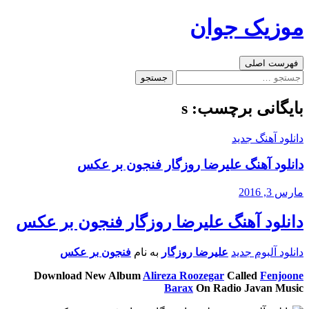
رفتن
موزیک جوان
به
نوشته‌ها
جست‌وجو
فهرست اصلی
جستجو
برای:
بایگانی برچسب: s
دانلود آهنگ جدید
دانلود آهنگ علیرضا روزگار فنجون بر عکس
مارس 3, 2016
دانلود آهنگ علیرضا روزگار فنجون بر عکس
دانلود آلبوم جدید
علیرضا روزگار
به نام
فنجون بر عکس
Download New Album
Alireza Roozegar
Called
Fenjoone
Barax
On Radio Javan Music