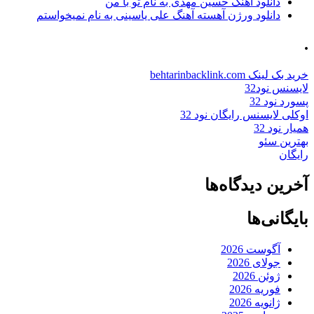
دانلود آهنگ حسین مهدی به نام تو با من
دانلود ورژن آهسته آهنگ علی یاسینی به نام نمیخواستم
.
خرید بک لینک behtarinbacklink.com
لایسنس نود32
پسورد نود 32
اوکلی لایسنس رایگان نود 32
همیار نود 32
بهترین سئو
رایگان
آخرین دیدگاه‌ها
بایگانی‌ها
آگوست 2026
جولای 2026
ژوئن 2026
فوریه 2026
ژانویه 2026