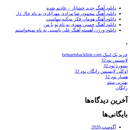
دانلود آهنگ جدید خشایار – عادتم شده
دانلود آهنگ محمودرضا مرادی مهرآبادی به نام حال دل
دانلود آهنگ هومان فکر میکنه تنهاست
دانلود آهنگ حسین مهدی به نام تو با من
دانلود ورژن آهسته آهنگ علی یاسینی به نام نمیخواستم
.
خرید بک لینک behtarinbacklink.com
لایسنس نود32
پسورد نود 32
اوکلی لایسنس رایگان نود 32
همیار نود 32
بهترین سئو
رایگان
آخرین دیدگاه‌ها
بایگانی‌ها
آگوست 2026