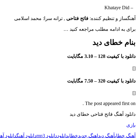
– Khataye Did
آهنگساز و تنظیم کننده:
فاتح فتاحی
, ترانه سرا: محمد اسلامی
برای به ادامه مطلب مراجعه کنید …
بنام خطای دید
دانلود با کیفیت 128 –
3.10 مگابایت
[]
دانلود با کیفیت 320 –
7.50 مگابایت
[]
The post appeared first on .
دانلود آهنگ فاتح فتاحی خطای دید
بازی
آهنگ خطای
آهنگ دید
اهنگ جدید
خطای
دانلود
دانلود mp3
دانلود آهنگ
دانلود آه