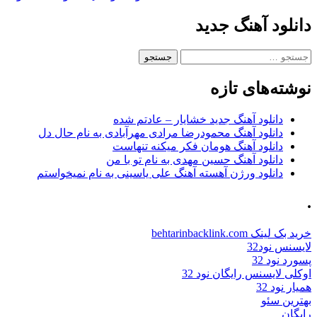
دانلود آهنگ جدید
جستجو
برای:
نوشته‌های تازه
دانلود آهنگ جدید خشایار – عادتم شده
دانلود آهنگ محمودرضا مرادی مهرآبادی به نام حال دل
دانلود آهنگ هومان فکر میکنه تنهاست
دانلود آهنگ حسین مهدی به نام تو با من
دانلود ورژن آهسته آهنگ علی یاسینی به نام نمیخواستم
.
خرید بک لینک behtarinbacklink.com
لایسنس نود32
پسورد نود 32
اوکلی لایسنس رایگان نود 32
همیار نود 32
بهترین سئو
رایگان