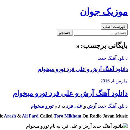
رفتن
موزیک جوان
به
نوشته‌ها
جست‌وجو
فهرست اصلی
جستجو
برای:
بایگانی برچسب: s
دانلود آهنگ جدید
دانلود آهنگ آرش و علی فرد تورو میخوام
مارس 4, 2016
دانلود آهنگ آرش و علی فرد تورو میخوام
دانلود آهنگ جدید
آرش
و
علی فرد
به نام
تورو میخوام
ic
Arash
&
Ali Fard
Called
Toro Mikham
On Radio Javan Music