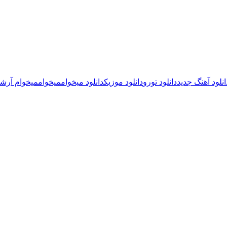
انلود آهنگ جدید
دانلود تورو
دانلود موزیک
دانلود میخوام
میخوام
میخوام آرش