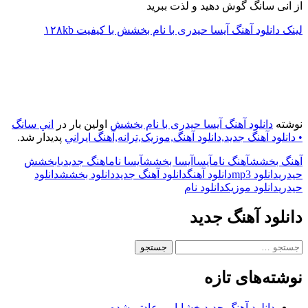
از انی سانگ گوش دهید و لذت ببرید
لینک دانلود آهنگ آیسا حیدری با نام بخشش با کیفیت ۱۲۸kb
نوشته
دانلود آهنگ آیسا حیدری با نام بخشش
اولین بار در
اني سانگ
• دانلود آهنگ جديد,دانلود آهنگ,موزيک,ترانه,آهنگ ايراني
پدیدار شد.
آهنگ بخشش
آهنگ نام
آیسا
آیسا بخشش
آیسا نام
اهنگ جدید
با
بخشش
حیدری
دانلود mp3
دانلود آهنگ
دانلود آهنگ جدید
دانلود بخشش
دانلود
حیدری
دانلود موزیک
دانلود نام
دانلود آهنگ جدید
جستجو
برای:
نوشته‌های تازه
دانلود آهنگ جدید خشایار – عادتم شده