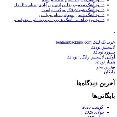
دانلود آهنگ محمودرضا مرادی مهرآبادی به نام حال دل
دانلود آهنگ هومان فکر میکنه تنهاست
دانلود آهنگ حسین مهدی به نام تو با من
دانلود ورژن آهسته آهنگ علی یاسینی به نام نمیخواستم
.
خرید بک لینک behtarinbacklink.com
لایسنس نود32
پسورد نود 32
اوکلی لایسنس رایگان نود 32
همیار نود 32
بهترین سئو
رایگان
آخرین دیدگاه‌ها
بایگانی‌ها
آگوست 2026
جولای 2026