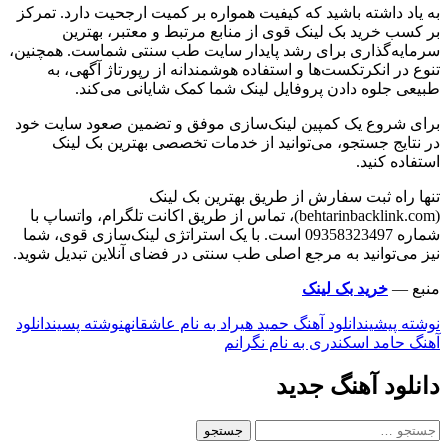
به یاد داشته باشید که کیفیت همواره بر کمیت ارجحیت دارد. تمرکز
بر کسب خرید بک لینک قوی از منابع مرتبط و معتبر، بهترین
سرمایه‌گذاری برای رشد پایدار سایت طب سنتی شماست. همچنین،
تنوع در انکرتکست‌ها و استفاده هوشمندانه از رپورتاژ آگهی، به
طبیعی جلوه دادن پروفایل لینک شما کمک شایانی می‌کند.
برای شروع یک کمپین لینک‌سازی موفق و تضمین صعود سایت خود
در نتایج جستجو، می‌توانید از خدمات تخصصی بهترین بک لینک
استفاده کنید.
تنها راه ثبت سفارش از طریق بهترین بک لینک
(behtarinbacklink.com)، تماس از طریق اکانت تلگرام، واتساپ با
شماره 09358323497 است. با یک استراتژی لینک‌سازی قوی، شما
نیز می‌توانید به مرجع اصلی طب سنتی در فضای آنلاین تبدیل شوید.
منبع —
خرید بک لینک
ناوبری
نوشته پیشین
دانلود آهنگ حمید هیراد به نام عاشقانه
نوشته پسین
دانلود
آهنگ حامد اسکندری به نام نگرانم
نوشته
دانلود آهنگ جدید
جستجو
برای: