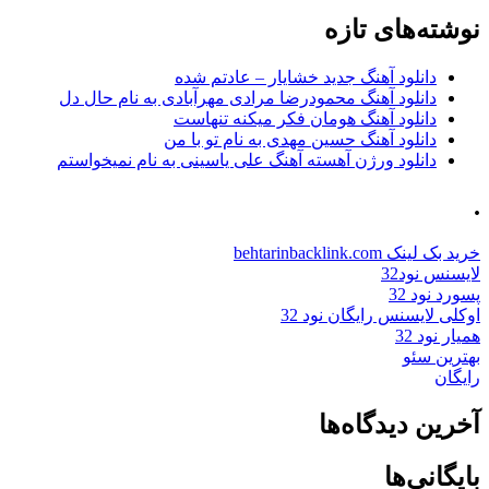
نوشته‌های تازه
دانلود آهنگ جدید خشایار – عادتم شده
دانلود آهنگ محمودرضا مرادی مهرآبادی به نام حال دل
دانلود آهنگ هومان فکر میکنه تنهاست
دانلود آهنگ حسین مهدی به نام تو با من
دانلود ورژن آهسته آهنگ علی یاسینی به نام نمیخواستم
.
خرید بک لینک behtarinbacklink.com
لایسنس نود32
پسورد نود 32
اوکلی لایسنس رایگان نود 32
همیار نود 32
بهترین سئو
رایگان
آخرین دیدگاه‌ها
بایگانی‌ها