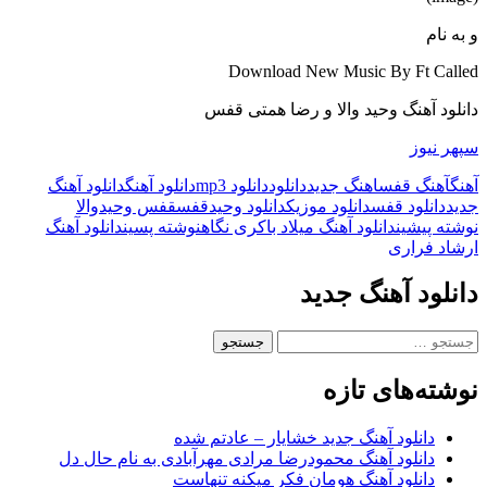
و به نام
Download New Music By Ft Called
دانلود آهنگ وحید والا و رضا همتی قفس
سپهر نیوز
آهنگ
آهنگ قفس
اهنگ جدید
دانلود
دانلود mp3
دانلود آهنگ
دانلود آهنگ
جدید
دانلود قفس
دانلود موزیک
دانلود وحید
قفس
قفس وحید
والا
ناوبری
نوشته پیشین
دانلود آهنگ میلاد باکری نگاه
نوشته پسین
دانلود آهنگ
ارشاد فراری
نوشته
دانلود آهنگ جدید
جستجو
برای:
نوشته‌های تازه
دانلود آهنگ جدید خشایار – عادتم شده
دانلود آهنگ محمودرضا مرادی مهرآبادی به نام حال دل
دانلود آهنگ هومان فکر میکنه تنهاست