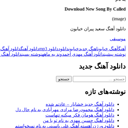
Download New Song By Called
(image)
دانلود آهنگ سعید پیران خیابون
موسیقی
آهنگ
آهنگ خیابون
اهنگ جدید
خیابون
دانلود
دانلود mp3
دانلود آهنگ
دانلود آهنگ
ناوبری
نوشته پیشین
دانلود آهنگ مهدی احمدوند یه ماهه
نوشته پسین
دانلود آهنگ
نوشته
دانلود آهنگ جدید
جستجو
برای:
نوشته‌های تازه
دانلود آهنگ جدید خشایار – عادتم شده
دانلود آهنگ محمودرضا مرادی مهرآبادی به نام حال دل
دانلود آهنگ هومان فکر میکنه تنهاست
دانلود آهنگ حسین مهدی به نام تو با من
دانلود ورژن آهسته آهنگ علی یاسینی به نام نمیخواستم