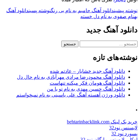
ناوبری
نوشته پیشین
دانلود آهنگ حامیم به نام بی رنگ
نوشته پسین
دانلود آهنگ
بهنام صفوی به نام دل خسته
نوشته
دانلود آهنگ جدید
جستجو
برای:
نوشته‌های تازه
دانلود آهنگ جدید خشایار – عادتم شده
دانلود آهنگ محمودرضا مرادی مهرآبادی به نام حال دل
دانلود آهنگ هومان فکر میکنه تنهاست
دانلود آهنگ حسین مهدی به نام تو با من
دانلود ورژن آهسته آهنگ علی یاسینی به نام نمیخواستم
.
خرید بک لینک behtarinbacklink.com
لایسنس نود32
پسورد نود 32
اوکلی لایسنس رایگان نود 32