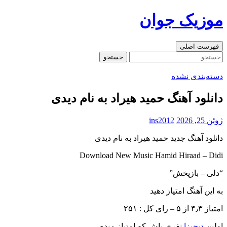
رفتن
موزیک جوان
به
نوشته‌ها
جست‌وجو
فهرست اصلی
جستجو
برای:
دسته‌بندی نشده
دانلود آهنگ حمید هیراد به نام دیدی
ژوئن 25, 2026
ins2012
دانلود آهنگ جدید حمید هیراد به نام دیدی
Download New Music Hamid Hiraad – Didi
“دلی – بازپخش”
به این آهنگ امتیاز دهید
امتیاز ۴٫۳ از ۵ – رای کل : ۲۵۱
اولین
دیجیزا
نفری باش که امتیاز میده