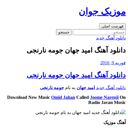
رفتن
موزیک جوان
به
نوشته‌ها
جست‌وجو
فهرست اصلی
جستجو
برای:
دانلود آهنگ جدید
دانلود آهنگ امید جهان جومه نارنجی
فوریه 9, 2016
دانلود آهنگ امید جهان جومه نارنجی
دانلود آهنگ جدید
امید جهان
به نام
جومه نارنجی
Download New Music
Omid Jahan
Called
Joome Narenji
On
Radio Javan Music
آهنگ موزیک