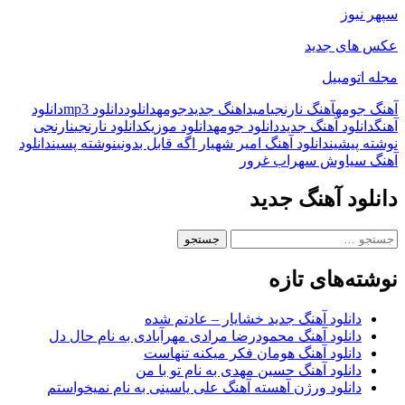
سپهر نیوز
عکس های جدید
مجله اتومبیل
آهنگ جومه
آهنگ نارنجی
امید
اهنگ جدید
جومه
دانلود
دانلود mp3
دانلود
آهنگ
دانلود آهنگ جدید
دانلود جومه
دانلود موزیک
دانلود نارنجی
نارنجی
ناوبری
نوشته پیشین
دانلود آهنگ امیر شهیار اگه قابل بدونی
نوشته پسین
دانلود
آهنگ سیاوش سهراب غرور
نوشته
دانلود آهنگ جدید
جستجو
برای:
نوشته‌های تازه
دانلود آهنگ جدید خشایار – عادتم شده
دانلود آهنگ محمودرضا مرادی مهرآبادی به نام حال دل
دانلود آهنگ هومان فکر میکنه تنهاست
دانلود آهنگ حسین مهدی به نام تو با من
دانلود ورژن آهسته آهنگ علی یاسینی به نام نمیخواستم